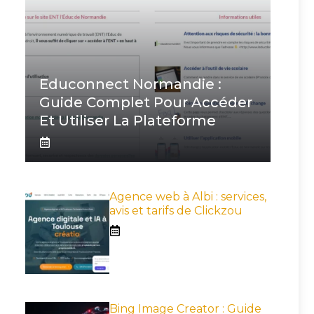
Educonnect Normandie :
Guide Complet Pour Accéder
Et Utiliser La Plateforme
Agence web à Albi : services,
avis et tarifs de Clickzou
Bing Image Creator : Guide