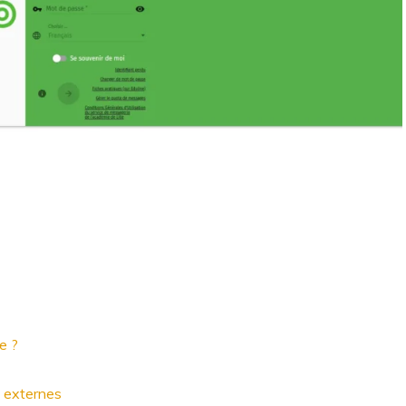
e ?
l externes