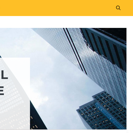
M
IL
E