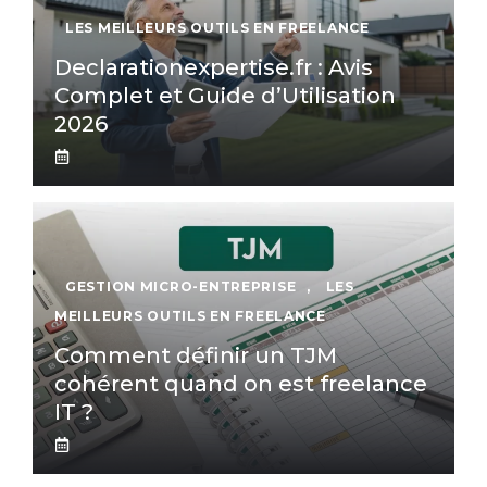
LES MEILLEURS OUTILS EN FREELANCE
Declarationexpertise.fr : Avis
Complet et Guide d’Utilisation
2026
GESTION MICRO-ENTREPRISE
,
LES
MEILLEURS OUTILS EN FREELANCE
Comment définir un TJM
cohérent quand on est freelance
IT ?