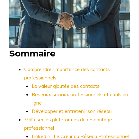
Sommaire
Comprendre l’importance des contacts
professionnels
La valeur ajoutée des contacts
Réseaux sociaux professionnels et outils en
ligne
Développer et entretenir son réseau
Maîtriser les plateformes de réseautage
professionnel
LinkedIn : Le Cœur du Réseau Professionnel