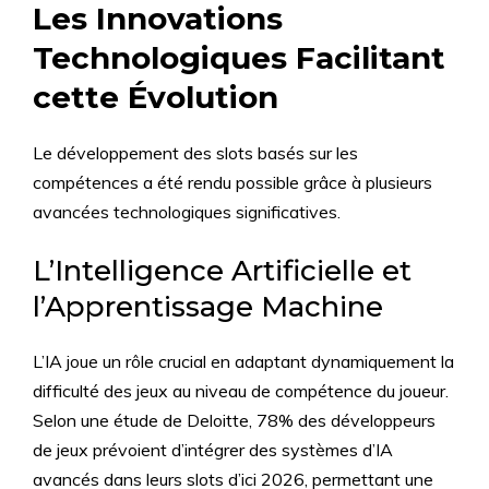
Les Innovations
Technologiques Facilitant
cette Évolution
Le développement des slots basés sur les
compétences a été rendu possible grâce à plusieurs
avancées technologiques significatives.
L’Intelligence Artificielle et
l’Apprentissage Machine
L’IA joue un rôle crucial en adaptant dynamiquement la
difficulté des jeux au niveau de compétence du joueur.
Selon une étude de Deloitte, 78% des développeurs
de jeux prévoient d’intégrer des systèmes d’IA
avancés dans leurs slots d’ici 2026, permettant une