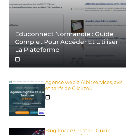
Educonnect Normandie : Guide
Complet Pour Accéder Et Utiliser
La Plateforme
Agence web à Albi : services, avis
et tarifs de Clickzou
Bing Image Creator : Guide