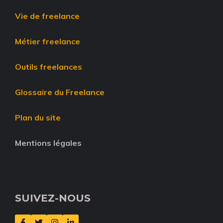
Vie de freelance
Métier freelance
Outils freelances
Glossaire du Freelance
Plan du site
Mentions légales
SUIVEZ-NOUS