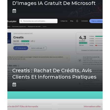
D’Images IA Gratuit De Microsoft
Creatis : Rachat De Crédits, Avis
Clients Et Informations Pratiques