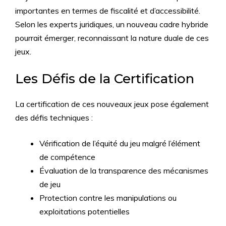
importantes en termes de fiscalité et d’accessibilité.
Selon les experts juridiques, un nouveau cadre hybride
pourrait émerger, reconnaissant la nature duale de ces
jeux.
Les Défis de la Certification
La certification de ces nouveaux jeux pose également
des défis techniques :
Vérification de l’équité du jeu malgré l’élément
de compétence
Évaluation de la transparence des mécanismes
de jeu
Protection contre les manipulations ou
exploitations potentielles