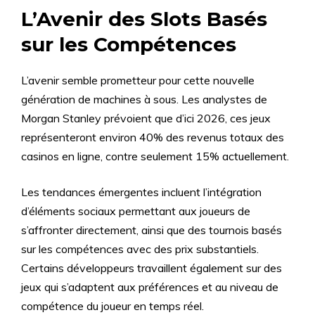
L’Avenir des Slots Basés
sur les Compétences
L’avenir semble prometteur pour cette nouvelle
génération de machines à sous. Les analystes de
Morgan Stanley prévoient que d’ici 2026, ces jeux
représenteront environ 40% des revenus totaux des
casinos en ligne, contre seulement 15% actuellement.
Les tendances émergentes incluent l’intégration
d’éléments sociaux permettant aux joueurs de
s’affronter directement, ainsi que des tournois basés
sur les compétences avec des prix substantiels.
Certains développeurs travaillent également sur des
jeux qui s’adaptent aux préférences et au niveau de
compétence du joueur en temps réel.