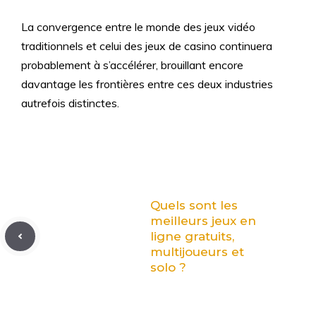
La convergence entre le monde des jeux vidéo
traditionnels et celui des jeux de casino continuera
probablement à s’accélérer, brouillant encore
davantage les frontières entre ces deux industries
autrefois distinctes.
Quels sont les
meilleurs jeux en
ligne gratuits,
multijoueurs et
solo ?