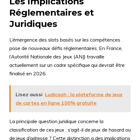
Les Implications
Réglementaires et
Juridiques
L’émergence des slots basés sur les compétences
pose de nouveaux défis réglementaires. En France,
l’Autorité Nationale des Jeux (ANJ) travaille
actuellement sur un cadre spécifique qui devrait être
finalisé en 2026.
Lisez aussi
Ludicash : la plateforme de jeux
de cartes en ligne 100% gratuite
La principale question juridique concerne la
classification de ces jeux : s’agit-il de jeux de hasard ou
de jeux d’adresse ? Cette distinction a des implications