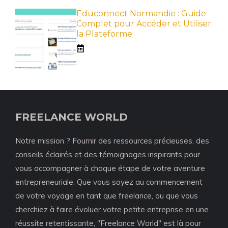
Educonnect Normandie : Guide
Complet pour Accéder et Utiliser
la Plateforme
FREELANCE WORLD
Notre mission ? Fournir des ressources précieuses, des
conseils éclairés et des témoignages inspirants pour
vous accompagner à chaque étape de votre aventure
entrepreneuriale. Que vous soyez au commencement
de votre voyage en tant que freelance, ou que vous
cherchiez à faire évoluer votre petite entreprise en une
réussite retentissante, "Freelance World" est là pour