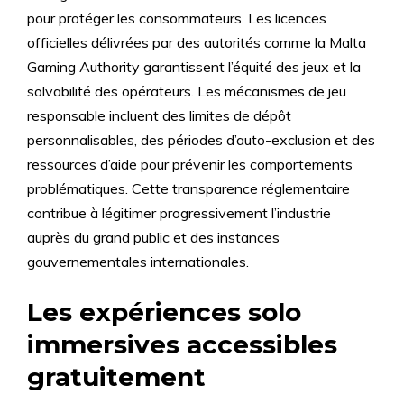
pour protéger les consommateurs. Les licences
officielles délivrées par des autorités comme la Malta
Gaming Authority garantissent l’équité des jeux et la
solvabilité des opérateurs. Les mécanismes de jeu
responsable incluent des limites de dépôt
personnalisables, des périodes d’auto-exclusion et des
ressources d’aide pour prévenir les comportements
problématiques. Cette transparence réglementaire
contribue à légitimer progressivement l’industrie
auprès du grand public et des instances
gouvernementales internationales.
Les expériences solo
immersives accessibles
gratuitement