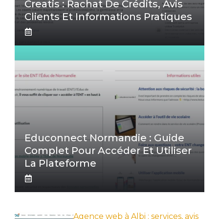
Creatis : Rachat De Crédits, Avis
Clients Et Informations Pratiques
Educonnect Normandie : Guide
Complet Pour Accéder Et Utiliser
La Plateforme
Agence web à Albi : services, avis