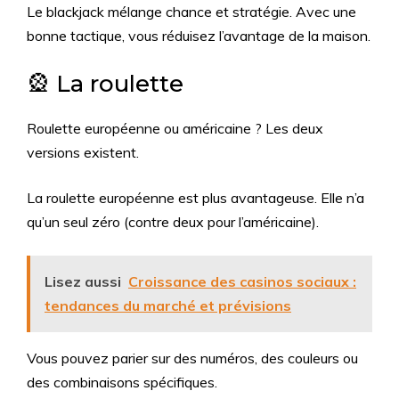
Le blackjack mélange chance et stratégie. Avec une
bonne tactique, vous réduisez l’avantage de la maison.
🎡 La roulette
Roulette européenne ou américaine ? Les deux
versions existent.
La roulette européenne est plus avantageuse. Elle n’a
qu’un seul zéro (contre deux pour l’américaine).
Lisez aussi
Croissance des casinos sociaux :
tendances du marché et prévisions
Vous pouvez parier sur des numéros, des couleurs ou
des combinaisons spécifiques.