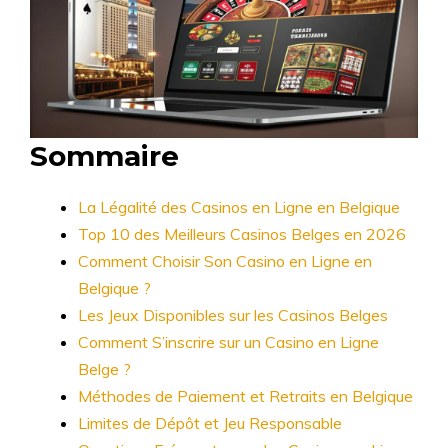
Sommaire
La Légalité des Casinos en Ligne en Belgique
Top 10 des Meilleurs Casinos Belges en 2026
Comment Choisir Son Casino en Ligne en
Belgique ?
Les Jeux Disponibles sur les Casinos Belges
Comment S’inscrire sur un Casino en Ligne
Belge ?
Méthodes de Paiement et Retraits en Belgique
Limites de Dépôt et Jeu Responsable