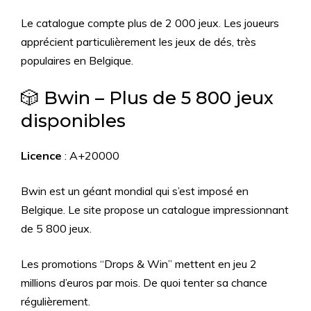
Le catalogue compte plus de 2 000 jeux. Les joueurs
apprécient particulièrement les jeux de dés, très
populaires en Belgique.
🎲 Bwin – Plus de 5 800 jeux
disponibles
Licence
: A+20000
Bwin est un géant mondial qui s’est imposé en
Belgique. Le site propose un catalogue impressionnant
de 5 800 jeux.
Les promotions “Drops & Win” mettent en jeu 2
millions d’euros par mois. De quoi tenter sa chance
régulièrement.