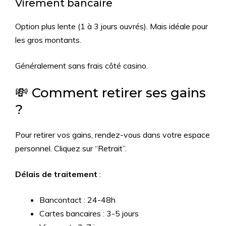
Virement bancaire
Option plus lente (1 à 3 jours ouvrés). Mais idéale pour
les gros montants.
Généralement sans frais côté casino.
💸 Comment retirer ses gains
?
Pour retirer vos gains, rendez-vous dans votre espace
personnel. Cliquez sur “Retrait”.
Délais de traitement
:
Bancontact : 24-48h
Cartes bancaires : 3-5 jours