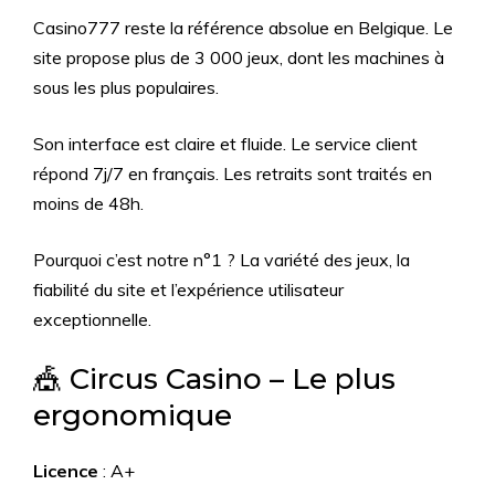
Casino777 reste la référence absolue en Belgique. Le
site propose plus de 3 000 jeux, dont les machines à
sous les plus populaires.
Son interface est claire et fluide. Le service client
répond 7j/7 en français. Les retraits sont traités en
moins de 48h.
Pourquoi c’est notre n°1 ? La variété des jeux, la
fiabilité du site et l’expérience utilisateur
exceptionnelle.
🎪 Circus Casino – Le plus
ergonomique
Licence
: A+