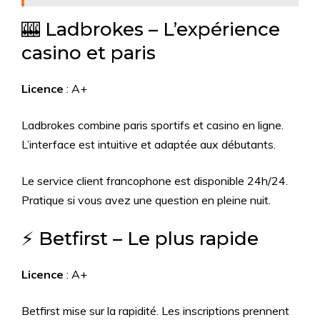
🎰 Ladbrokes – L’expérience
casino et paris
Licence
: A+
Ladbrokes combine paris sportifs et casino en ligne.
L’interface est intuitive et adaptée aux débutants.
Le service client francophone est disponible 24h/24.
Pratique si vous avez une question en pleine nuit.
⚡ Betfirst – Le plus rapide
Licence
: A+
Betfirst mise sur la rapidité. Les inscriptions prennent