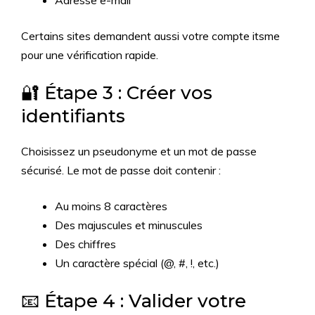
Adresse e-mail
Certains sites demandent aussi votre compte itsme
pour une vérification rapide.
🔐 Étape 3 : Créer vos
identifiants
Choisissez un pseudonyme et un mot de passe
sécurisé. Le mot de passe doit contenir :
Au moins 8 caractères
Des majuscules et minuscules
Des chiffres
Un caractère spécial (@, #, !, etc.)
📧 Étape 4 : Valider votre