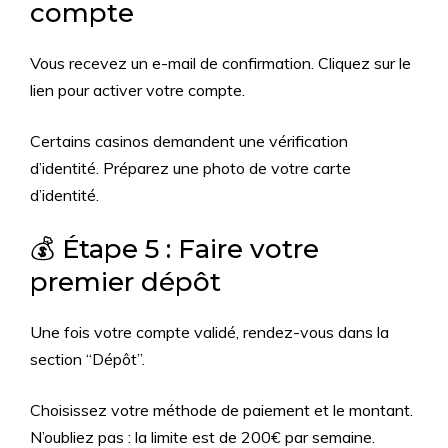
compte
Vous recevez un e-mail de confirmation. Cliquez sur le
lien pour activer votre compte.
Certains casinos demandent une vérification
d’identité. Préparez une photo de votre carte
d’identité.
💰 Étape 5 : Faire votre
premier dépôt
Une fois votre compte validé, rendez-vous dans la
section “Dépôt”.
Choisissez votre méthode de paiement et le montant.
N’oubliez pas : la limite est de 200€ par semaine.