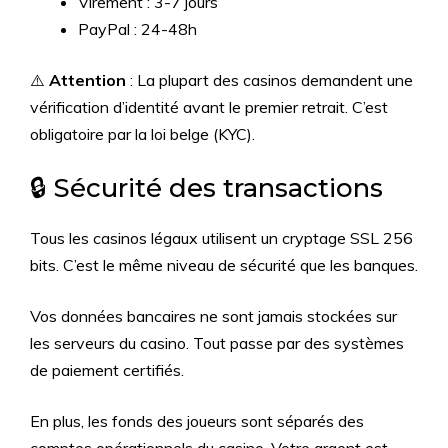
Virement : 3-7 jours
PayPal : 24-48h
⚠️
Attention
: La plupart des casinos demandent une
vérification d’identité avant le premier retrait. C’est
obligatoire par la loi belge (KYC).
🔒 Sécurité des transactions
Tous les casinos légaux utilisent un cryptage SSL 256
bits. C’est le même niveau de sécurité que les banques.
Vos données bancaires ne sont jamais stockées sur
les serveurs du casino. Tout passe par des systèmes
de paiement certifiés.
En plus, les fonds des joueurs sont séparés des