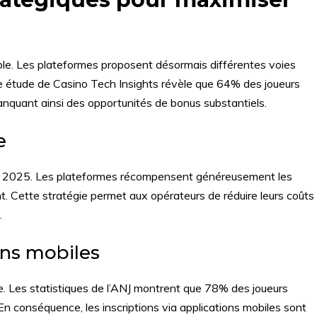
nible. Les plateformes proposent désormais différentes voies
e étude de Casino Tech Insights révèle que 64% des joueurs
 manquant ainsi des opportunités de bonus substantiels.
e
n 2025. Les plateformes récompensent généreusement les
nt. Cette stratégie permet aux opérateurs de réduire leurs coûts
.
ons mobiles
e. Les statistiques de l’ANJ montrent que 78% des joueurs
En conséquence, les inscriptions via applications mobiles sont