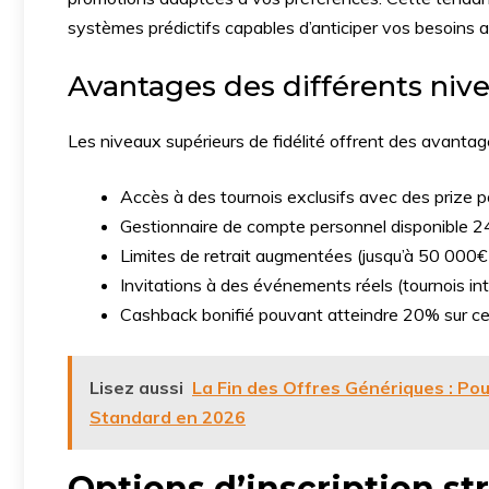
systèmes prédictifs capables d’anticiper vos besoins
Avantages des différents nive
Les niveaux supérieurs de fidélité offrent des avantag
Accès à des tournois exclusifs avec des prize p
Gestionnaire de compte personnel disponible 2
Limites de retrait augmentées (jusqu’à 50 000€
Invitations à des événements réels (tournois in
Cashback bonifié pouvant atteindre 20% sur ce
Lisez aussi
La Fin des Offres Génériques : Po
Standard en 2026
Options d’inscription s