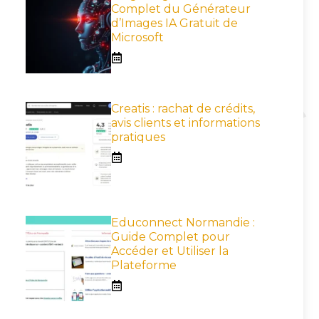
Complet du Générateur
d’Images IA Gratuit de
Microsoft
Creatis : rachat de crédits,
avis clients et informations
pratiques
Educonnect Normandie :
Guide Complet pour
Accéder et Utiliser la
Plateforme