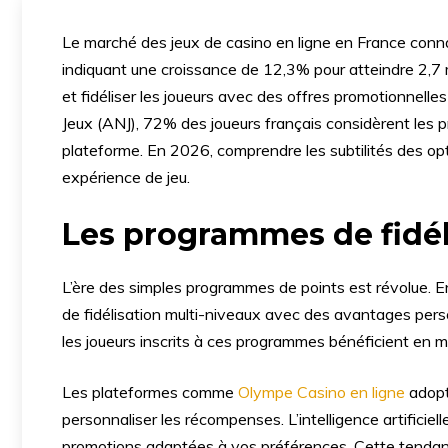
Le marché des jeux de casino en ligne en France connaî
indiquant une croissance de 12,3% pour atteindre 2,7 mi
et fidéliser les joueurs avec des offres promotionnelles
Jeux (ANJ), 72% des joueurs français considèrent les
plateforme. En 2026, comprendre les subtilités des opt
expérience de jeu.
Les programmes de fidél
L’ère des simples programmes de points est révolue. E
de fidélisation multi-niveaux avec des avantages perso
les joueurs inscrits à ces programmes bénéficient en 
Les plateformes comme
Olympe Casino en ligne
adopt
personnaliser les récompenses. L’intelligence artifici
promotions adaptées à vos préférences. Cette tendanc