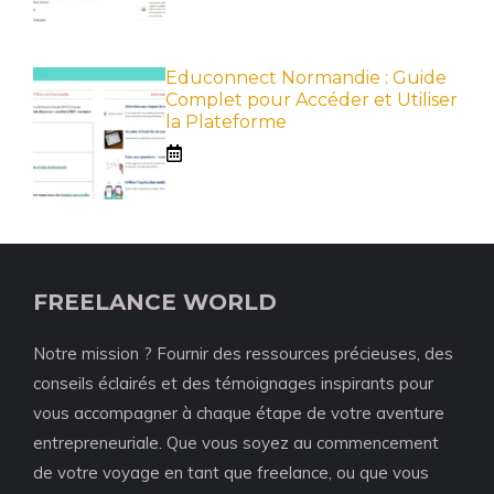
Educonnect Normandie : Guide
Complet pour Accéder et Utiliser
la Plateforme
FREELANCE WORLD
Notre mission ? Fournir des ressources précieuses, des
conseils éclairés et des témoignages inspirants pour
vous accompagner à chaque étape de votre aventure
entrepreneuriale. Que vous soyez au commencement
de votre voyage en tant que freelance, ou que vous