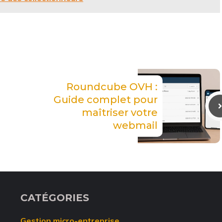
Roundcube OVH :
Guide complet pour
maîtriser votre
webmail
CATÉGORIES
Gestion micro-entreprise