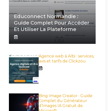
Educonnect Normandie :
Guide Complet Pour Accéder
Et Utiliser La Plateforme
Agence web à Albi : services,
avis et tarifs de Clickzou
Bing Image Creator : Guide
Complet du Générateur
d’Images IA Gratuit de
Microsoft