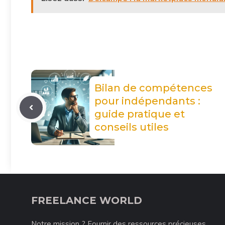
Bilan de compétences
pour indépendants :
guide pratique et
conseils utiles
FREELANCE WORLD
Notre mission ? Fournir des ressources précieuses,