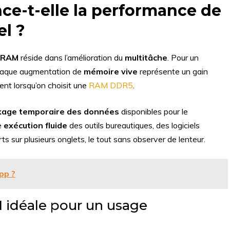
e-t-elle la performance de
el ?
e RAM
réside dans l’amélioration du
multitâche
. Pour un
 chaque augmentation de
mémoire vive
représente un gain
nt lorsqu’on choisit une
RAM DDR5
.
kage temporaire des données
disponibles pour le
e
exécution fluide
des outils bureautiques, des logiciels
 sur plusieurs onglets, le tout sans observer de lenteur.
pp ?
M idéale pour un usage