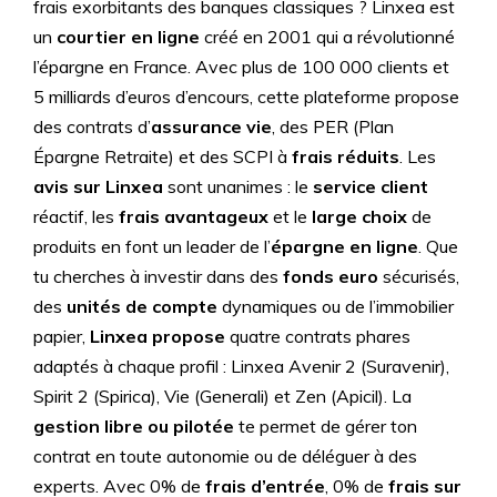
frais exorbitants des banques classiques ? Linxea est
un
courtier en ligne
créé en 2001 qui a révolutionné
l’épargne en France. Avec plus de 100 000 clients et
5 milliards d’euros d’encours, cette plateforme propose
des contrats d’
assurance vie
, des PER (Plan
Épargne Retraite) et des SCPI à
frais réduits
. Les
avis sur Linxea
sont unanimes : le
service client
réactif, les
frais avantageux
et le
large choix
de
produits en font un leader de l’
épargne en ligne
. Que
tu cherches à investir dans des
fonds euro
sécurisés,
des
unités de compte
dynamiques ou de l’immobilier
papier,
Linxea propose
quatre contrats phares
adaptés à chaque profil : Linxea Avenir 2 (Suravenir),
Spirit 2 (Spirica), Vie (Generali) et Zen (Apicil). La
gestion libre ou pilotée
te permet de gérer ton
contrat en toute autonomie ou de déléguer à des
experts. Avec 0% de
frais d’entrée
, 0% de
frais sur