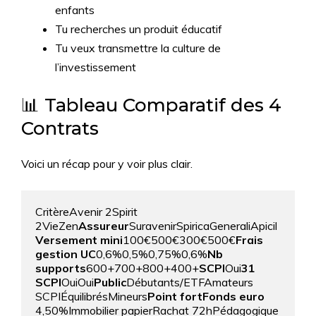
enfants
Tu recherches un produit éducatif
Tu veux transmettre la culture de
l’investissement
📊 Tableau Comparatif des 4
Contrats
Voici un récap pour y voir plus clair.
CritèreAvenir 2Spirit 
2VieZen
Assureur
SuravenirSpiricaGeneraliApicil
Versement mini
100€500€300€500€
Frais 
gestion UC
0,6%0,5%0,75%0,6%
Nb 
supports
600+700+800+400+
SCPI
Oui
31 
SCPI
OuiOui
Public
Débutants/ETFAmateurs 
SCPIÉquilibrésMineurs
Point fort
Fonds euro
4,50%Immobilier papierRachat 72hPédagogique