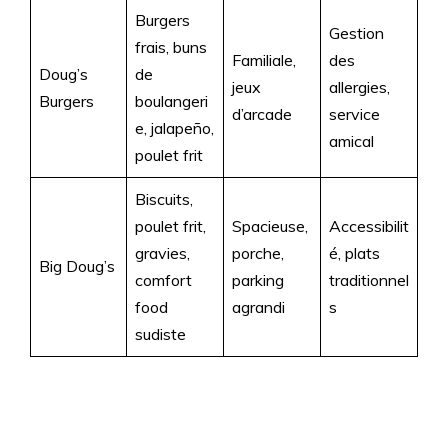
Burgers
Gestion
frais, buns
Familiale,
des
Doug’s
de
jeux
allergies,
Burgers
boulangeri
d’arcade
service
e, jalapeño,
amical
poulet frit
Biscuits,
poulet frit,
Spacieuse,
Accessibilit
gravies,
porche,
é, plats
Big Doug’s
comfort
parking
traditionnel
food
agrandi
s
sudiste