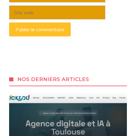
mail
Site
web
NOS DERNIERS ARTICLES