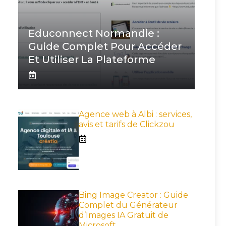
Educonnect Normandie :
Guide Complet Pour Accéder
Et Utiliser La Plateforme
Agence web à Albi : services,
avis et tarifs de Clickzou
Bing Image Creator : Guide
Complet du Générateur
d’Images IA Gratuit de
Microsoft