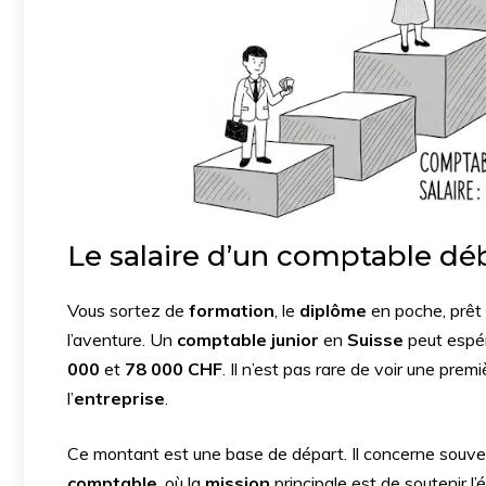
Le salaire d’un comptable déb
Vous sortez de
formation
, le
diplôme
en poche, prêt
l’aventure. Un
comptable junior
en
Suisse
peut espé
000
et
78 000 CHF
. Il n’est pas rare de voir une prem
l’
entreprise
.
Ce montant est une base de départ. Il concerne souv
comptable
, où la
mission
principale est de soutenir l