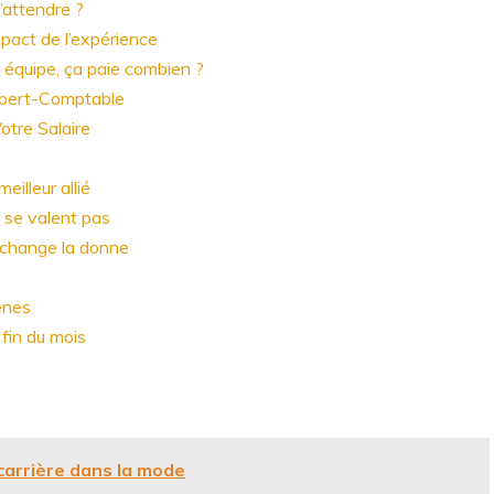
’attendre ?
mpact de l’expérience
 équipe, ça paie combien ?
Expert-Comptable
otre Salaire
eilleur allié
e se valent pas
ça change la donne
ênes
 fin du mois
 carrière dans la mode