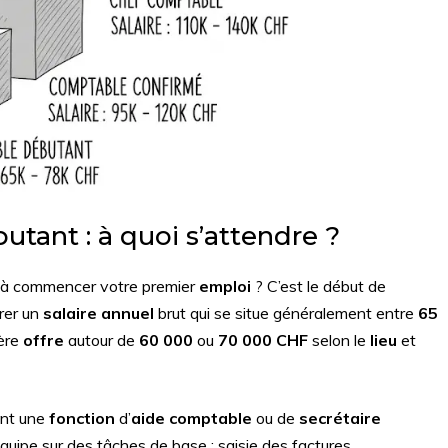
utant : à quoi s’attendre ?
 à commencer votre premier
emploi
? C’est le début de
rer un
salaire annuel
brut qui se situe généralement entre
65
ière
offre
autour de
60 000
ou
70 000 CHF
selon le
lieu
et
ent une
fonction
d’
aide comptable
ou de
secrétaire
’équipe sur des tâches de base : saisie des factures