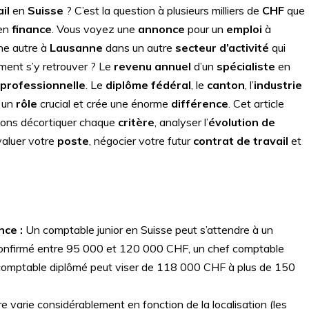
il
en
Suisse
? C’est la question à plusieurs milliers de
CHF
que
en
finance
. Vous voyez une
annonce
pour un
emploi
à
une autre à
Lausanne
dans un autre
secteur d’activité
qui
ment s’y retrouver ? Le
revenu annuel
d’un
spécialiste
en
professionnelle
. Le
diplôme fédéral
, le
canton
, l’
industrie
 un
rôle
crucial et crée une énorme
différence
. Cet article
lons décortiquer chaque
critère
, analyser l’
évolution de
valuer votre
poste
, négocier votre futur
contrat de travail
et
nce :
Un comptable junior en Suisse peut s’attendre à un
 confirmé entre 95 000 et 120 000 CHF, un chef comptable
omptable diplômé peut viser de 118 000 CHF à plus de 150
re varie considérablement en fonction de la localisation (les