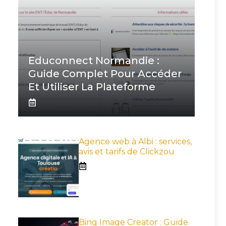
Educonnect Normandie :
Guide Complet Pour Accéder
Et Utiliser La Plateforme
Agence web à Albi : services,
avis et tarifs de Clickzou
Bing Image Creator : Guide