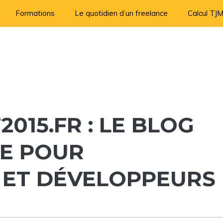
Formations
Le quotidien d’un freelance
Calcul TJ
15.FR : LE BLOG
E POUR
 ET DÉVELOPPEURS