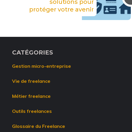
solutions pour
protéger votre avenir
CATÉGORIES
Gestion micro-entreprise
Vie de freelance
Métier freelance
Outils freelances
Glossaire du Freelance