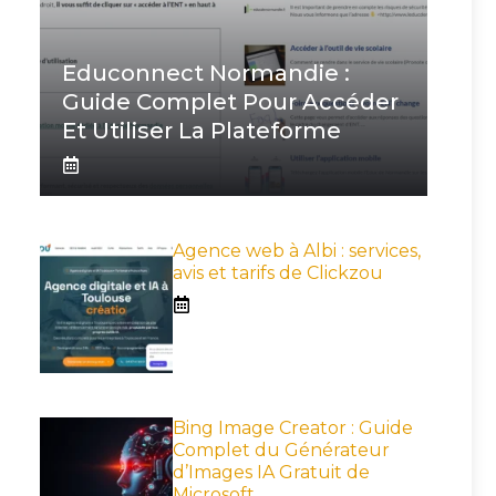
Educonnect Normandie :
Guide Complet Pour Accéder
Et Utiliser La Plateforme
Agence web à Albi : services,
avis et tarifs de Clickzou
Bing Image Creator : Guide
Complet du Générateur
d’Images IA Gratuit de
Microsoft