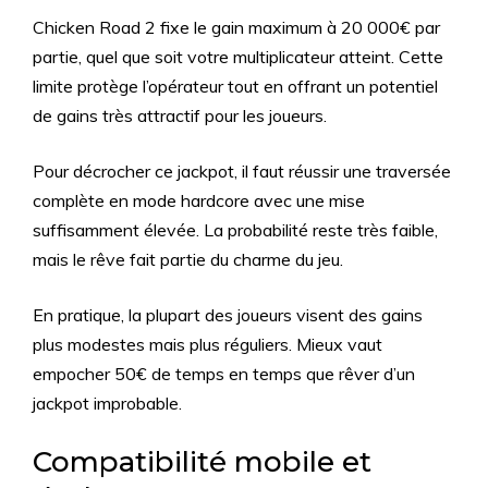
Chicken Road 2 fixe le gain maximum à 20 000€ par
partie, quel que soit votre multiplicateur atteint. Cette
limite protège l’opérateur tout en offrant un potentiel
de gains très attractif pour les joueurs.
Pour décrocher ce jackpot, il faut réussir une traversée
complète en mode hardcore avec une mise
suffisamment élevée. La probabilité reste très faible,
mais le rêve fait partie du charme du jeu.
En pratique, la plupart des joueurs visent des gains
plus modestes mais plus réguliers. Mieux vaut
empocher 50€ de temps en temps que rêver d’un
jackpot improbable.
Compatibilité mobile et