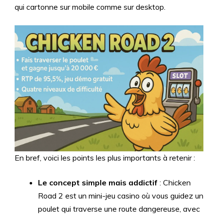
qui cartonne sur mobile comme sur desktop.
En bref, voici les points les plus importants à retenir :
Le concept simple mais addictif
: Chicken
Road 2 est un mini-jeu casino où vous guidez un
poulet qui traverse une route dangereuse, avec