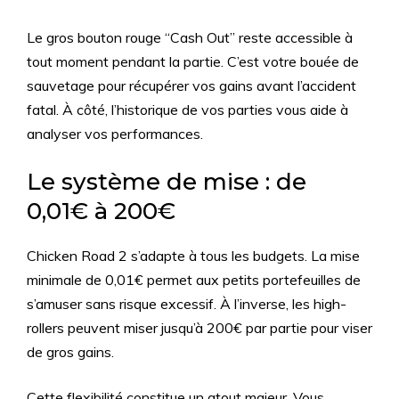
Le gros bouton rouge “Cash Out” reste accessible à
tout moment pendant la partie. C’est votre bouée de
sauvetage pour récupérer vos gains avant l’accident
fatal. À côté, l’historique de vos parties vous aide à
analyser vos performances.
Le système de mise : de
0,01€ à 200€
Chicken Road 2 s’adapte à tous les budgets. La mise
minimale de 0,01€ permet aux petits portefeuilles de
s’amuser sans risque excessif. À l’inverse, les high-
rollers peuvent miser jusqu’à 200€ par partie pour viser
de gros gains.
Cette flexibilité constitue un atout majeur. Vous