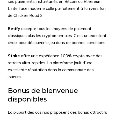
ses paiements instantanés en Bitcoin ou Ethereum.
L’interface moderne colle parfaitement à l’univers fun
de Chicken Road 2.
Betify
accepte tous les moyens de paiement
classiques plus les cryptomonnaies. C’est un excellent
choix pour découvrir le jeu dans de bonnes conditions.
Stake
offre une expérience 100% crypto avec des
retraits ultra-rapides. La plateforme jouit d’une
excellente réputation dans la communauté des
joueurs.
Bonus de bienvenue
disponibles
La plupart des casinos proposent des bonus attractifs