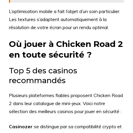
L’optimisation mobile a fait l’objet d’un soin particulier.
Les textures s’adaptent automatiquement à la
résolution de votre écran pour un rendu optimal.
Où jouer à Chicken Road 2
en toute sécurité ?
Top 5 des casinos
recommandés
Plusieurs plateformes fiables proposent Chicken Road
2 dans leur catalogue de mini-jeux. Voici notre
sélection des meilleurs casinos pour jouer en sécurité :
Casinozer
se distingue par sa compatibilité crypto et