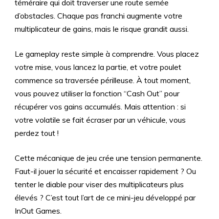
téméraire qui doit traverser une route semée
d’obstacles. Chaque pas franchi augmente votre
multiplicateur de gains, mais le risque grandit aussi.
Le gameplay reste simple à comprendre. Vous placez
votre mise, vous lancez la partie, et votre poulet
commence sa traversée périlleuse. À tout moment,
vous pouvez utiliser la fonction “Cash Out” pour
récupérer vos gains accumulés. Mais attention : si
votre volatile se fait écraser par un véhicule, vous
perdez tout !
Cette mécanique de jeu crée une tension permanente.
Faut-il jouer la sécurité et encaisser rapidement ? Ou
tenter le diable pour viser des multiplicateurs plus
élevés ? C’est tout l’art de ce mini-jeu développé par
InOut Games.