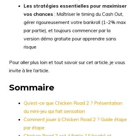
Les stratégies essentielles pour maximiser
vos chances
: Maîtriser le timing du Cash Out,
gérer rigoureusement votre bankroll (1-2% max
par partie), et toujours commencer par la
version démo gratuite pour apprendre sans
risque
Pour aller plus loin et tout savoir sur cet article, je vous
invite à lire l’article.
Sommaire
Qu’est-ce que Chicken Road 2 ? Présentation
du mini-jeu qui fait sensation
Comment jouer à Chicken Road 2 ? Guide étape
par étape
Chicken Road 2 est-il fiable ? Sécurité et