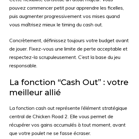
pouvez commencer petit pour apprendre les ficelles,
puis augmenter progressivement vos mises quand
vous maîtrisez mieux le timing du cash out.
Concrètement, définissez toujours votre budget avant
de jouer. Fixez-vous une limite de perte acceptable et
respectez-la scrupuleusement. C’est la base du jeu
responsable.
La fonction “Cash Out” : votre
meilleur allié
La fonction cash out représente l’élément stratégique
central de Chicken Road 2. Elle vous permet de
récupérer vos gains accumulés à tout moment, avant
que votre poulet ne se fasse écraser.