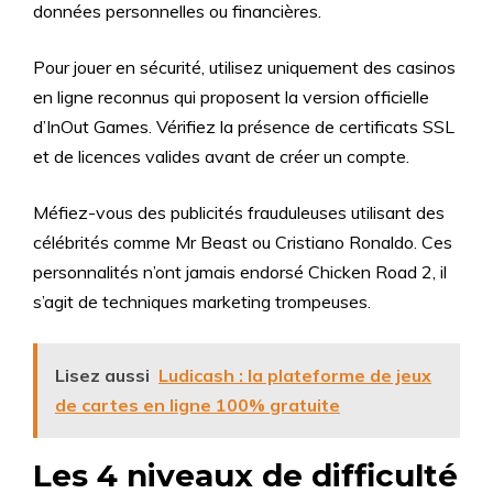
données personnelles ou financières.
Pour jouer en sécurité, utilisez uniquement des casinos
en ligne reconnus qui proposent la version officielle
d’InOut Games. Vérifiez la présence de certificats SSL
et de licences valides avant de créer un compte.
Méfiez-vous des publicités frauduleuses utilisant des
célébrités comme Mr Beast ou Cristiano Ronaldo. Ces
personnalités n’ont jamais endorsé Chicken Road 2, il
s’agit de techniques marketing trompeuses.
Lisez aussi
Ludicash : la plateforme de jeux
de cartes en ligne 100% gratuite
Les 4 niveaux de difficulté