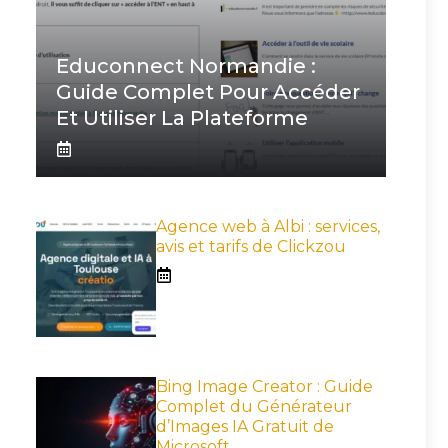
Educonnect Normandie :
Guide Complet Pour Accéder
Et Utiliser La Plateforme
Agence web à Albi : services,
avis et tarifs de Clickzou
Bing Image Creator : Guide
Complet du Générateur
d’Images IA Gratuit de
Microsoft