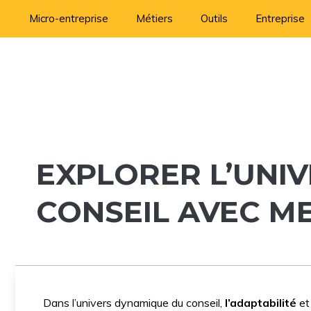
Aller
Micro-entreprise
Métiers
Outils
Entreprise
au
contenu
EXPLORER L’UNIV
CONSEIL AVEC ME
Dans l’univers dynamique du conseil,
l’adaptabilité
e