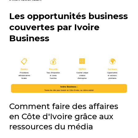
Les opportunités business
couvertes par Ivoire
Business
📋
💰
🏢
🌍
Guides
Fiscalité
CEPICI
Secteurs
Procédures
Taux d’imposition
Guichet unique
Opportunités
administratives
et zones
création
et secteurs
locales
franches
d’entreprise
prioritaires
Ivoire Business :
Toutes les clés pour investir en Côte d’Ivoire, au même endroit
Comment faire des affaires
en Côte d'Ivoire grâce aux
ressources du média