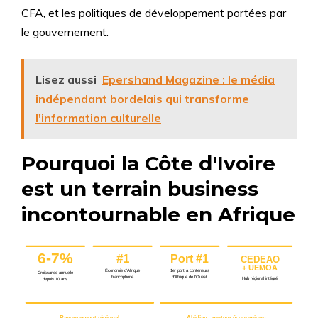
CFA, et les politiques de développement portées par
le gouvernement.
Lisez aussi
Epershand Magazine : le média
indépendant bordelais qui transforme
l'information culturelle
Pourquoi la Côte d'Ivoire
est un terrain business
incontournable en Afrique
6-7%
#1
Port #1
CEDEAO
+ UEMOA
Économie d’Afrique
1er port à conteneurs
Croissance annuelle
francophone
d’Afrique de l’Ouest
Hub régional intégré
depuis 10 ans
Rayonnement régional
Abidjan : moteur économique