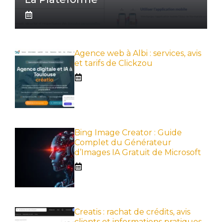
Agence web à Albi : services, avis
et tarifs de Clickzou
Bing Image Creator : Guide
Complet du Générateur
d’Images IA Gratuit de Microsoft
Creatis : rachat de crédits, avis
clients et informations pratiques