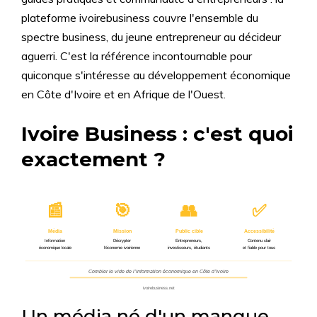
plateforme ivoirebusiness couvre l'ensemble du
spectre business, du jeune entrepreneur au décideur
aguerri. C'est la référence incontournable pour
quiconque s'intéresse au développement économique
en Côte d'Ivoire et en Afrique de l'Ouest.
Ivoire Business : c'est quoi
exactement ?
📰
🎯
👥
✅
Média
Mission
Public cible
Accessibilité
Information
Décrypter
Entrepreneurs,
Contenu clair
économique locale
l’économie ivoirienne
investisseurs, étudiants
et fiable pour tous
Combler le vide de l’information économique en Côte d’Ivoire
ivoirebusiness.net
Un média né d'un manque