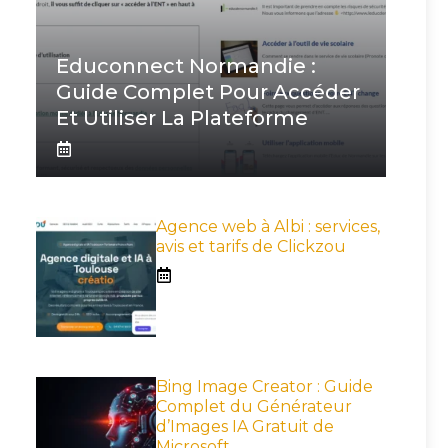
Educonnect Normandie :
Guide Complet Pour Accéder
Et Utiliser La Plateforme
Agence web à Albi : services,
avis et tarifs de Clickzou
Bing Image Creator : Guide
Complet du Générateur
d’Images IA Gratuit de
Microsoft