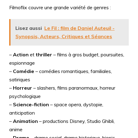
Filmoflix couvre une grande variété de genres :
Lisez aussi
Le Fil : film de Daniel Auteuil -
Synopsis, Acteurs, Critiques et Séances
–
Action
et
thriller
– films à gros budget, poursuites,
espionnage
–
Comédie
– comédies romantiques, familiales,
satiriques
–
Horreur
– slashers, films paranormaux, horreur
psychologique
–
Science-fiction
– space opera, dystopie,
anticipation
–
Animation
– productions Disney, Studio Ghibli,
anime
–
Drame
– drame social, drame historique, biopic