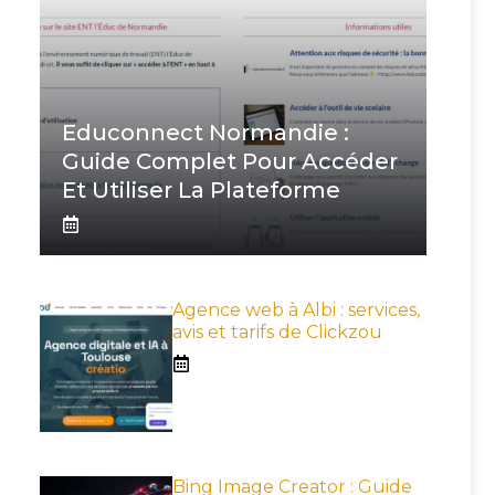
Educonnect Normandie :
Guide Complet Pour Accéder
Et Utiliser La Plateforme
Agence web à Albi : services,
avis et tarifs de Clickzou
Bing Image Creator : Guide