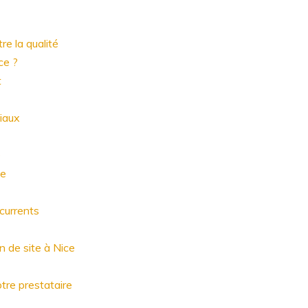
e la qualité
ce ?
t
ciaux
e
ce
currents
n de site à Nice
tre prestataire