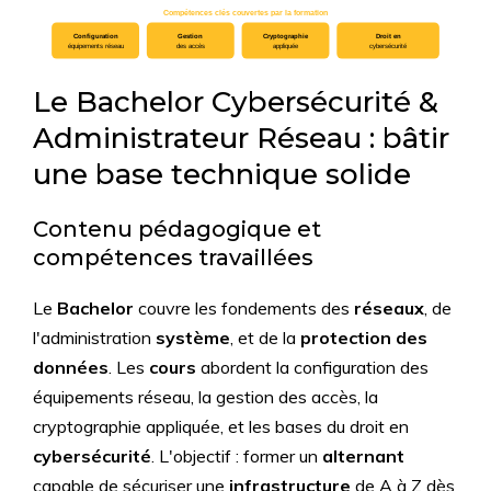
Compétences clés couvertes par la formation
Configuration
Gestion
Cryptographie
Droit en
équipements réseau
des accès
appliquée
cybersécurité
Le Bachelor Cybersécurité &
Administrateur Réseau : bâtir
une base technique solide
Contenu pédagogique et
compétences travaillées
Le
Bachelor
couvre les fondements des
réseaux
, de
l'administration
système
, et de la
protection des
données
. Les
cours
abordent la configuration des
équipements réseau, la gestion des accès, la
cryptographie appliquée, et les bases du droit en
cybersécurité
. L'objectif : former un
alternant
capable de sécuriser une
infrastructure
de A à Z dès