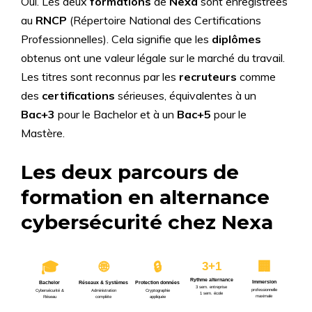
Oui. Les deux
formations
de
Nexa
sont enregistrées
au
RNCP
(Répertoire National des Certifications
Professionnelles). Cela signifie que les
diplômes
obtenus ont une valeur légale sur le marché du travail.
Les titres sont reconnus par les
recruteurs
comme
des
certifications
sérieuses, équivalentes à un
Bac+3
pour le Bachelor et à un
Bac+5
pour le
Mastère.
Les deux parcours de
formation en alternance
cybersécurité chez Nexa
🌐
🔒
🏢
🎓
3+1
Rythme alternance
Immersion
Bachelor
Réseaux & Systèmes
Protection données
3 sem. entreprise
professionnelle
Cybersécurité &
Administration
Cryptographie
1 sem. école
maximale
Réseau
complète
appliquée