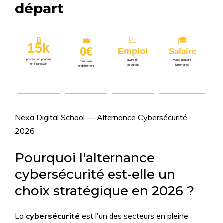
départ
🔒
💼
📈
🎓
15k
0€
Emploi
Salaire
postes non pourvus
avant fin
versé pendant
frais sans
en France/an
du cursus
l’alternance
endettement
Nexa Digital School — Alternance Cybersécurité
2026
Pourquoi l'alternance
cybersécurité est-elle un
choix stratégique en 2026 ?
La
cybersécurité
est l'un des secteurs en pleine