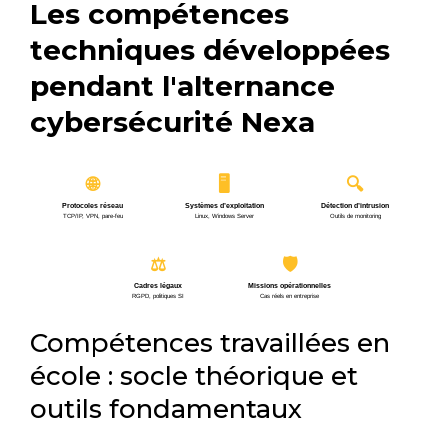
Les compétences
techniques développées
pendant l'alternance
cybersécurité Nexa
🖥
🌐
🔍
Protocoles réseau
Systèmes d’exploitation
Détection d’intrusion
TCP/IP, VPN, pare-feu
Linux, Windows Server
Outils de monitoring
⚖
🛡
Cadres légaux
Missions opérationnelles
RGPD, politiques SI
Cas réels en entreprise
Compétences travaillées en
école : socle théorique et
outils fondamentaux