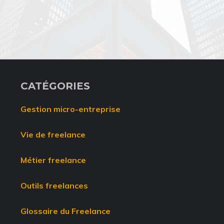
CATÉGORIES
Gestion micro-entreprise
Vie de freelance
Métier freelance
Outils freelances
Glossaire du Freelance